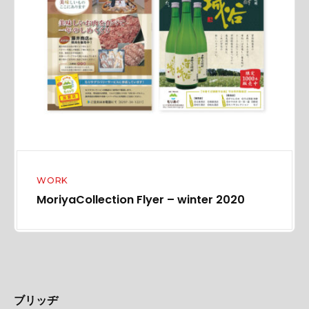
i
y
a
C
o
l
l
e
c
t
WORK
MoriyaCollection Flyer – winter 2020
i
o
n
F
l
y
ブリッヂ