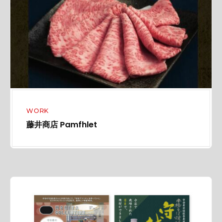
a
m
f
h
l
e
t
WORK
藤井商店 Pamfhlet
M
o
r