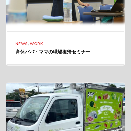
d
の
g
職
e
場
t
復
帰
A
セ
NEWS
,
WORK
r
育休パパ・ママの職場復帰セミナー
ミ
e
ナ
a
ー
移
動
ス
ー
パ
ー