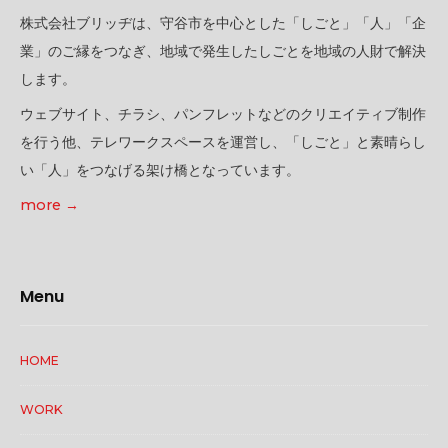
e
株式会社ブリッヂは、守谷市を中心とした「しごと」「人」「企
r
業」のご縁をつなぎ、地域で発生したしごとを地域の人財で解決
–
します。
w
ウェブサイト、チラシ、パンフレットなどのクリエイティブ制作
i
を行う他、テレワークスペースを運営し、「しごと」と素晴らし
n
い「人」をつなげる架け橋となっています。
t
e
more →
r
2
0
Menu
2
0
HOME
WORK