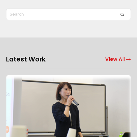
S
S
E
e
A
R
C
a
H
r
c
h
F
Latest Work
View All
f
o
o
o
育
r
t
休
:
e
パ
パ
r
・
W
マ
i
マ