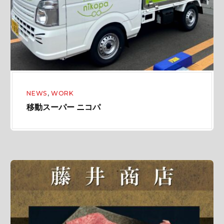
ニ
コ
パ
NEWS
,
WORK
移動スーパー ニコパ
藤
井
商
店
P