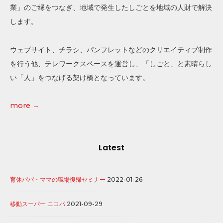
e
業」のご縁をつなぎ、地域で発生したしごとを地域の人財で解決
b
します。
a
ウェブサイト、チラシ、パンフレットなどのクリエイティブ制作
r
を行う他、テレワークスペースを運営し、「しごと」と素晴らし
W
い「人」をつなげる架け橋となっています。
i
d
more →
g
e
Latest
t
A
r
育休パパ・ママの職場復帰セミナー
2022-01-26
e
移動スーパー ニコパ
2021-09-29
a