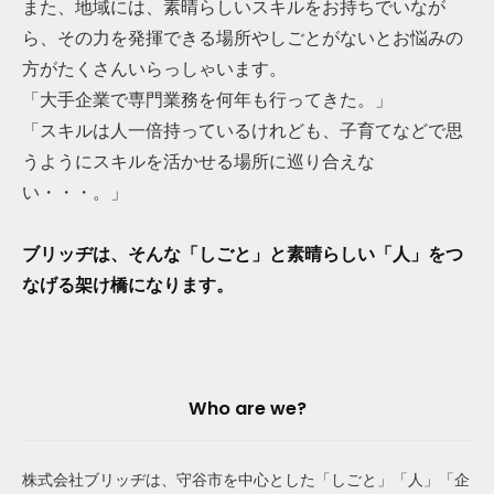
また、地域には、素晴らしいスキルをお持ちでいなが
ら、その力を発揮できる場所やしごとがないとお悩みの
方がたくさんいらっしゃいます。
「大手企業で専門業務を何年も行ってきた。」
「スキルは人一倍持っているけれども、子育てなどで思
うようにスキルを活かせる場所に巡り合えな
い・・・。」
ブリッヂは、そんな「しごと」と素晴らしい「人」をつ
なげる架け橋になります。
S
Who are we?
i
d
株式会社ブリッヂは、守谷市を中心とした「しごと」「人」「企