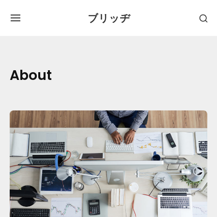
S
ブリッヂ
S
k
S
H
I
i
O
Site Navigation
T
W
p
E
S
N
t
E
About
A
o
C
V
O
c
I
N
G
o
D
A
A
n
T
R
I
t
Y
O
e
S
N
I
n
D
t
E
B
A
R